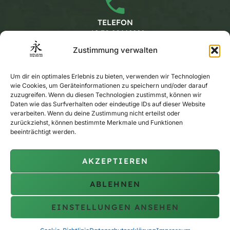
TELEFON
+49 30 20662228
Zustimmung verwalten
Arbeitszeiten
Um dir ein optimales Erlebnis zu bieten, verwenden wir Technologien
wie Cookies, um Geräteinformationen zu speichern und/oder darauf
zuzugreifen. Wenn du diesen Technologien zustimmst, können wir
Daten wie das Surfverhalten oder eindeutige IDs auf dieser Website
MONTAG - FREITAG
verarbeiten. Wenn du deine Zustimmung nicht erteilst oder
KALENDER
zurückziehst, können bestimmte Merkmale und Funktionen
beeinträchtigt werden.
AKZEPTIEREN
PRIVAT-TRAINING
AUF ANFRAGE
ABLEHNEN
EINSTELLUNGEN ANSEHEN
Copyright © 2010 - 2026 berlin siu lam wing chun pai