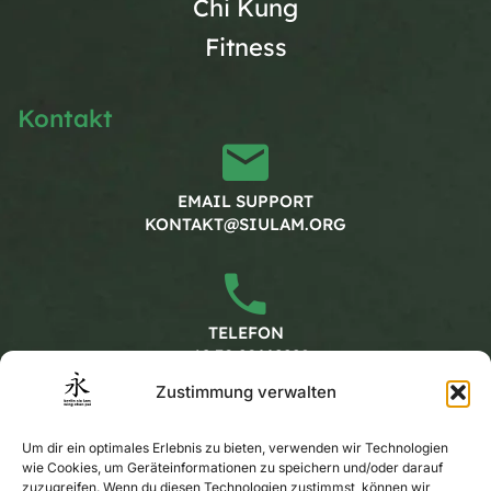
Chi Kung
Fitness
Kontakt
EMAIL SUPPORT
KONTAKT@SIULAM.ORG
TELEFON
+49 30 20662228
Zustimmung verwalten
Arbeitszeiten
Um dir ein optimales Erlebnis zu bieten, verwenden wir Technologien
wie Cookies, um Geräteinformationen zu speichern und/oder darauf
zuzugreifen. Wenn du diesen Technologien zustimmst, können wir