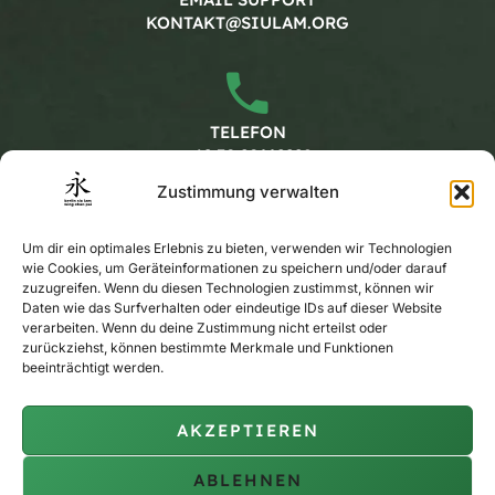
KONTAKT@SIULAM.ORG
TELEFON
+49 30 20662228
Zustimmung verwalten
Arbeitszeiten
Um dir ein optimales Erlebnis zu bieten, verwenden wir Technologien
wie Cookies, um Geräteinformationen zu speichern und/oder darauf
zuzugreifen. Wenn du diesen Technologien zustimmst, können wir
Daten wie das Surfverhalten oder eindeutige IDs auf dieser Website
MONTAG - FREITAG
verarbeiten. Wenn du deine Zustimmung nicht erteilst oder
KALENDER
zurückziehst, können bestimmte Merkmale und Funktionen
beeinträchtigt werden.
AKZEPTIEREN
PRIVAT-TRAINING
AUF ANFRAGE
ABLEHNEN