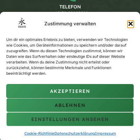
TELEFON
+49 30 20662228
Zustimmung verwalten
Arbeitszeiten
Um dir ein optimales Erlebnis zu bieten, verwenden wir Technologien
wie Cookies, um Geräteinformationen zu speichern und/oder darauf
zuzugreifen. Wenn du diesen Technologien zustimmst, können wir
Daten wie das Surfverhalten oder eindeutige IDs auf dieser Website
MONTAG - FREITAG
verarbeiten. Wenn du deine Zustimmung nicht erteilst oder
KALENDER
zurückziehst, können bestimmte Merkmale und Funktionen
beeinträchtigt werden.
AKZEPTIEREN
PRIVAT-TRAINING
AUF ANFRAGE
ABLEHNEN
EINSTELLUNGEN ANSEHEN
Copyright © 2010 - 2026 berlin siu lam wing chun pai
Cookie-Richtlinie
Datenschutzerklärung
Impressum
Impressum
Datenschutzerklärung
Cookie Richtlinie (EU)