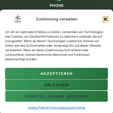
PHONE
+49 30 20662228
Zustimmung verwalten
Working hours
Um dir ein optimales Erlebnis zu bieten, verwenden wir Technologien
wie Cookies, um Geräteinformationen zu speichern und/oder darauf
zuzugreifen. Wenn du diesen Technologien zustimmst, können wir
Daten wie das Surfverhalten oder eindeutige IDs auf dieser Website
MONDAY - FRIDAY
verarbeiten. Wenn du deine Zustimmung nicht erteilst oder
CALENDAR
zurückziehst, können bestimmte Merkmale und Funktionen
beeinträchtigt werden.
AKZEPTIEREN
PRIVATE TRAINING
ON REQUEST
ABLEHNEN
EINSTELLUNGEN ANSEHEN
Copyright © 2010 - 2026 berlin siu lam wing chun pai
Cookie Policy
Privacy policy
Legal notice
Legal notice
Privacy policy
Cookie policy (EU)