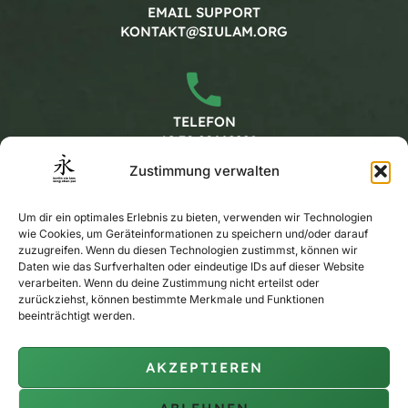
EMAIL SUPPORT
KONTAKT@SIULAM.ORG
TELEFON
+49 30 20662228
Zustimmung verwalten
Arbeitszeiten
Um dir ein optimales Erlebnis zu bieten, verwenden wir Technologien
wie Cookies, um Geräteinformationen zu speichern und/oder darauf
zuzugreifen. Wenn du diesen Technologien zustimmst, können wir
MONTAG - FREITAG
Daten wie das Surfverhalten oder eindeutige IDs auf dieser Website
verarbeiten. Wenn du deine Zustimmung nicht erteilst oder
KALENDER
zurückziehst, können bestimmte Merkmale und Funktionen
beeinträchtigt werden.
AKZEPTIEREN
PRIVAT-TRAINING
AUF ANFRAGE