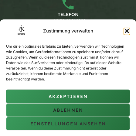
TELEFON
+49 30 20662228
Zustimmung verwalten
Arbeitszeiten
Um dir ein optimales Erlebnis zu bieten, verwenden wir Technologien
wie Cookies, um Geräteinformationen zu speichern und/oder darauf
zuzugreifen. Wenn du diesen Technologien zustimmst, können wir
Daten wie das Surfverhalten oder eindeutige IDs auf dieser Website
MONTAG - FREITAG
verarbeiten. Wenn du deine Zustimmung nicht erteilst oder
KALENDER
zurückziehst, können bestimmte Merkmale und Funktionen
beeinträchtigt werden.
AKZEPTIEREN
PRIVAT-TRAINING
AUF ANFRAGE
ABLEHNEN
EINSTELLUNGEN ANSEHEN
Copyright © 2010 - 2026 berlin siu lam wing chun pai