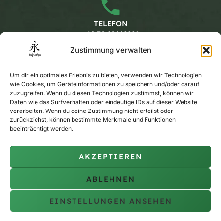
TELEFON
+49 30 20662228
Zustimmung verwalten
Arbeitszeiten
Um dir ein optimales Erlebnis zu bieten, verwenden wir Technologien
wie Cookies, um Geräteinformationen zu speichern und/oder darauf
zuzugreifen. Wenn du diesen Technologien zustimmst, können wir
Daten wie das Surfverhalten oder eindeutige IDs auf dieser Website
MONTAG - FREITAG
verarbeiten. Wenn du deine Zustimmung nicht erteilst oder
KALENDER
zurückziehst, können bestimmte Merkmale und Funktionen
beeinträchtigt werden.
AKZEPTIEREN
PRIVAT-TRAINING
AUF ANFRAGE
ABLEHNEN
EINSTELLUNGEN ANSEHEN
Copyright © 2010 - 2026 berlin siu lam wing chun pai