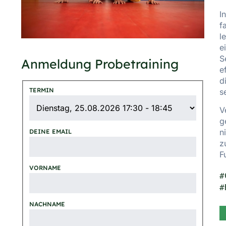
I
f
l
e
S
Anmeldung Probetraining
e
d
TERMIN
s
V
g
n
DEINE EMAIL
z
F
VORNAME
#
#
NACHNAME