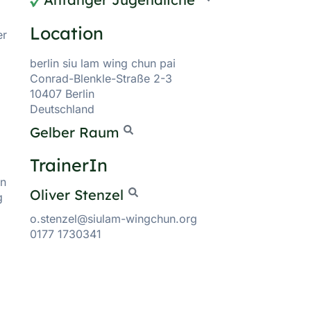
Location
er
berlin siu lam wing chun pai
Conrad-Blenkle-Straße 2-3
10407 Berlin
d
Deutschland
Gelber Raum
TrainerIn
en
Oliver Stenzel
g
o.stenzel@siulam-wingchun.org
0177 1730341