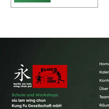
Hom
Kale
Kont
Über
Schule und Workshops
Tea
siu lam wing chun
Räum
Kung Fu Gesellschaft mbH