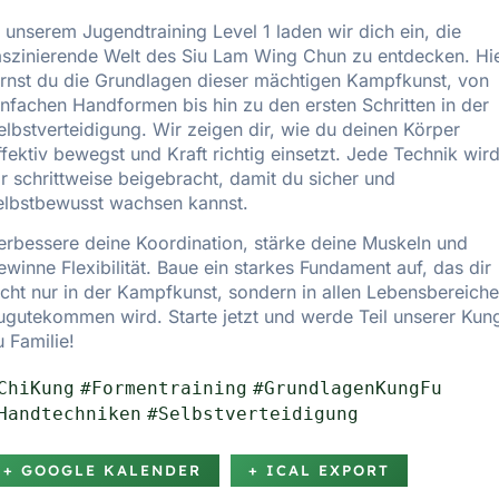
n unserem Jugendtraining Level 1 laden wir dich ein, die
aszinierende Welt des Siu Lam Wing Chun zu entdecken. Hi
ernst du die Grundlagen dieser mächtigen Kampfkunst, von
infachen Handformen bis hin zu den ersten Schritten in der
elbstverteidigung. Wir zeigen dir, wie du deinen Körper
ffektiv bewegst und Kraft richtig einsetzt. Jede Technik wir
ir schrittweise beigebracht, damit du sicher und
elbstbewusst wachsen kannst.
erbessere deine Koordination, stärke deine Muskeln und
ewinne Flexibilität. Baue ein starkes Fundament auf, das dir
icht nur in der Kampfkunst, sondern in allen Lebensbereich
ugutekommen wird. Starte jetzt und werde Teil unserer Kun
u Familie!
ChiKung
#Formentraining
#GrundlagenKungFu
Handtechniken
#Selbstverteidigung
+ GOOGLE KALENDER
+ ICAL EXPORT