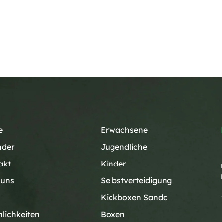
e
Erwachsene
nder
Jugendliche
akt
Kinder
 uns
Selbstverteidigung
m
Kickboxen Sanda
lichkeiten
Boxen