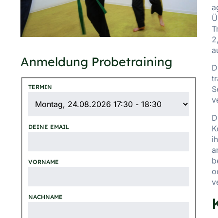
a
Ü
T
2
a
Anmeldung Probetraining
D
t
TERMIN
S
v
D
DEINE EMAIL
K
i
a
b
VORNAME
o
v
NACHNAME