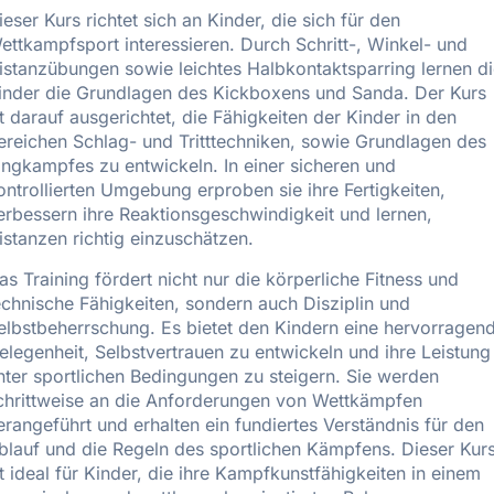
ieser Kurs richtet sich an Kinder, die sich für den
ettkampfsport interessieren. Durch Schritt-, Winkel- und
istanzübungen sowie leichtes Halbkontaktsparring lernen d
inder die Grundlagen des Kickboxens und Sanda. Der Kurs
st darauf ausgerichtet, die Fähigkeiten der Kinder in den
ereichen Schlag- und Tritttechniken, sowie Grundlagen des
ingkampfes zu entwickeln. In einer sicheren und
ontrollierten Umgebung erproben sie ihre Fertigkeiten,
erbessern ihre Reaktionsgeschwindigkeit und lernen,
istanzen richtig einzuschätzen.
as Training fördert nicht nur die körperliche Fitness und
echnische Fähigkeiten, sondern auch Disziplin und
elbstbeherrschung. Es bietet den Kindern eine hervorragen
elegenheit, Selbstvertrauen zu entwickeln und ihre Leistung
nter sportlichen Bedingungen zu steigern. Sie werden
chrittweise an die Anforderungen von Wettkämpfen
erangeführt und erhalten ein fundiertes Verständnis für den
blauf und die Regeln des sportlichen Kämpfens. Dieser Kur
st ideal für Kinder, die ihre Kampfkunstfähigkeiten in einem