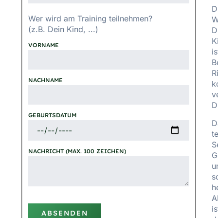
D
Wer wird am Training teilnehmen?
W
(z.B. Dein Kind, ...)
D
K
VORNAME
i
B
R
NACHNAME
k
v
D
GEBURTSDATUM
D
t
S
NACHRICHT (MAX. 100 ZEICHEN)
G
u
s
h
A
i
ABSENDEN