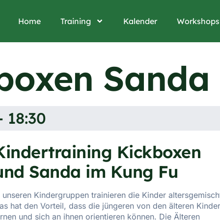
Home
Training
Kalender
Workshops
kboxen Sanda
- 18:30
Kindertraining Kickboxen
und Sanda im Kung Fu
n unseren Kindergruppen trainieren die Kinder altersgemisch
as hat den Vorteil, dass die jüngeren von den älteren Kinde
ernen und sich an ihnen orientieren können. Die Älteren