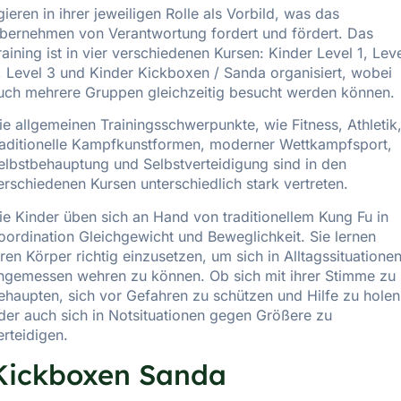
gieren in ihrer jeweiligen Rolle als Vorbild, was das
bernehmen von Verantwortung fordert und fördert. Das
raining ist in vier verschiedenen Kursen: Kinder Level 1, Lev
, Level 3 und Kinder Kickboxen / Sanda organisiert, wobei
uch mehrere Gruppen gleichzeitig besucht werden können.
ie allgemeinen Trainingsschwerpunkte, wie Fitness, Athletik
raditionelle Kampfkunstformen, moderner Wettkampfsport,
elbstbehauptung und Selbstverteidigung sind in den
erschiedenen Kursen unterschiedlich stark vertreten.
ie Kinder üben sich an Hand von traditionellem Kung Fu in
oordination Gleichgewicht und Beweglichkeit. Sie lernen
hren Körper richtig einzusetzen, um sich in Alltagssituatione
ngemessen wehren zu können. Ob sich mit ihrer Stimme zu
ehaupten, sich vor Gefahren zu schützen und Hilfe zu holen
der auch sich in Notsituationen gegen Größere zu
erteidigen.
Kickboxen Sanda