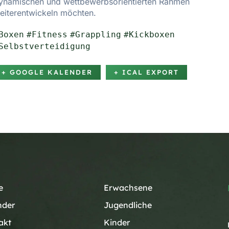
ynamischen und wettbewerbsorientierten Rahmen
eiterentwickeln möchten.
Boxen
#Fitness
#Grappling
#Kickboxen
Selbstverteidigung
+ GOOGLE KALENDER
+ ICAL EXPORT
e
Erwachsene
nder
Jugendliche
akt
Kinder