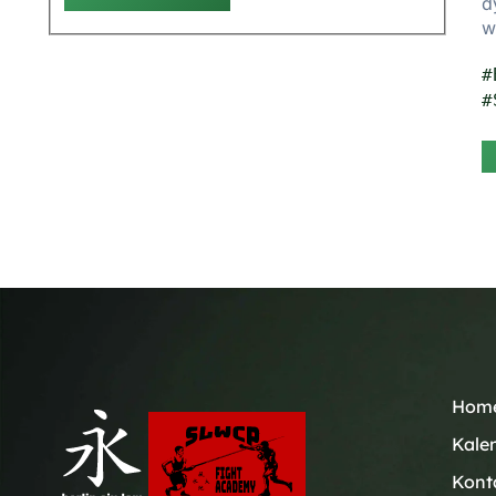
d
w
#
#
Hom
Kale
Kont